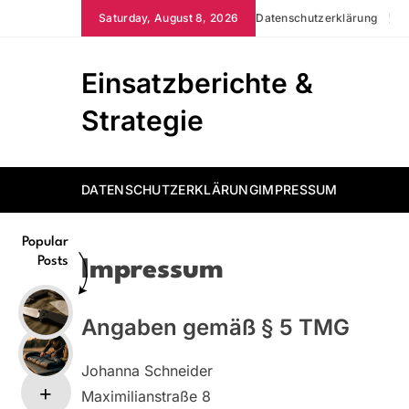
Skip
Saturday, August 8, 2026
Datenschutzerklärung
Impr
to
content
Einsatzberichte &
Strategie
DATENSCHUTZERKLÄRUNG
IMPRESSUM
Popular
Posts
Impressum
Angaben gemäß § 5 TMG
Johanna Schneider
Maximilianstraße 8